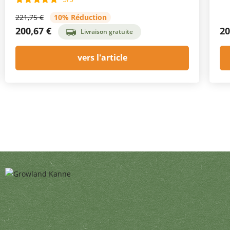
221,75 €
10% Réduction
200,67 €
20
Livraison gratuite
vers l'article