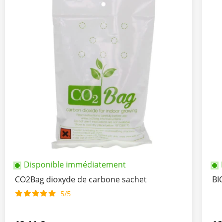
Disponible immédiatement
CO2Bag dioxyde de carbone sachet
BI
5/5