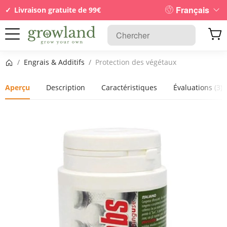
Français
Livraison gratuite de 99€
Page d’accueil
/
Engrais & Additifs
/
Protection des végétaux
Aperçu
Description
Caractéristiques
Évaluations
(3)