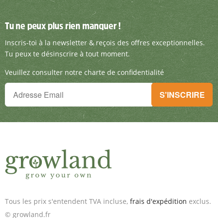
Tu ne peux plus rien manquer !
Tu ne peux plus rien manquer !
Inscris-toi à la newsletter & reçois des offre
Inscris-toi à la newsletter & reçois des offres exceptionnelles.
Tu peux te désinscrire à tout moment.
Veuillez consulter notre charte de confidentialité
Tu ne peux plus rien manquer !
S'INSCRIRE
Inscris-toi à la newsletter & reçois des offres exceptionnelles.
Tous les prix s'entendent TVA incluse,
frais d'expédition
exclus.
© growland.fr