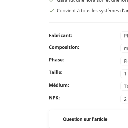
Convient à tous les systèmes d'
Fabricant:
P
Composition:
m
Phase:
F
Taille:
1 
Médium:
T
NPK:
2 
Question sur l'article