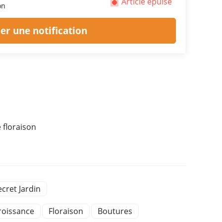
Article épuisé
on
r une notification
 floraison
ecret Jardin
roissance
Floraison
Boutures