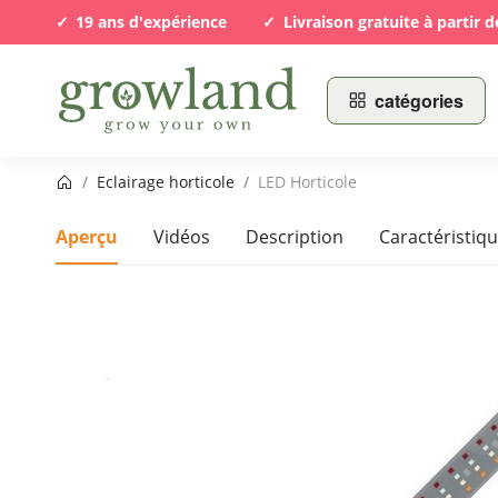
19 ans d'expérience
Livraison gratuite à partir d
catégories
Page d’accueil
/
Eclairage horticole
/
LED Horticole
Aperçu
Vidéos
Description
Caractéristiq