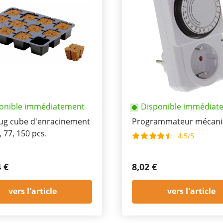
onible immédiatement
Disponible immédiat
lug cube d'enracinement
Programmateur mécan
, 77, 150 pcs.
4.5/5
4 €
8,02 €
vers l'article
vers l'article