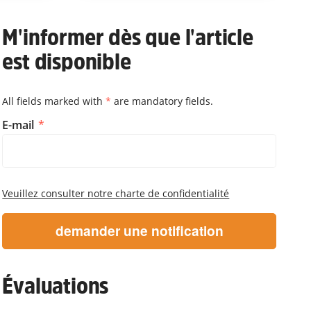
M'informer dès que l'article
est disponible
All fields marked with
*
are mandatory fields.
M'informer dès que l'article es
E-mail
Veuillez consulter notre charte de confidentialité
demander une notification
Évaluations