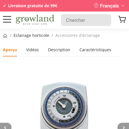
Français
Livraison gratuite de 99€
Page d’accueil
/
Eclairage horticole
/
Accessoires d'éclairage
Aperçu
Vidéos
Description
Caractéristiques