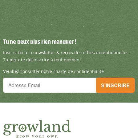
Tu ne peux plus rien manquer !
Tu ne peux plus rien manquer !
Inscris-toi à la newsletter & reçois des offre
Inscris-toi à la newsletter & reçois des offres exceptionnelles.
Tu peux te désinscrire à tout moment.
Veuillez consulter notre charte de confidentialité
Tu ne peux plus rien manquer !
S'INSCRIRE
Inscris-toi à la newsletter & reçois des offres exceptionnelles.