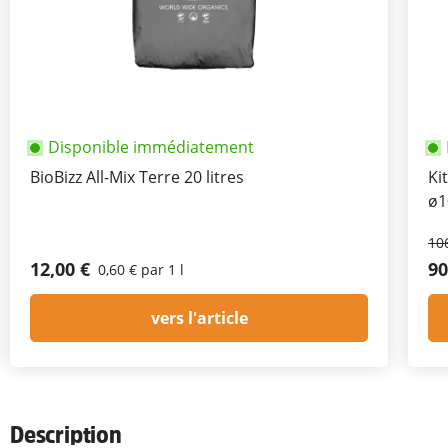
Disponible immédiatement
BioBizz All-Mix Terre 20 litres
Ki
ø1
10
12,00 €
90
0,60 € par 1 l
vers l'article
Description