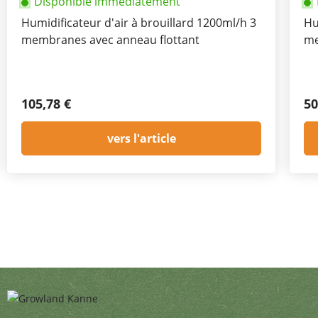
Disponible immédiatement
Humidificateur d'air à brouillard 1200ml/h 3
Hu
membranes avec anneau flottant
me
105,78 €
50
vers l'article