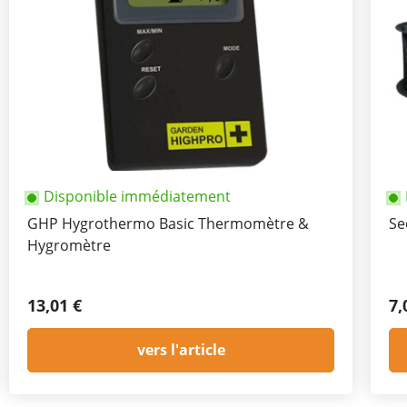
Disponible immédiatement
GHP Hygrothermo Basic Thermomètre &
Se
Hygromètre
13,01 €
7,
vers l'article