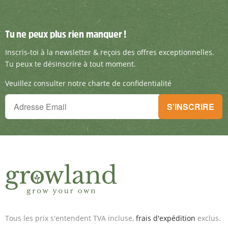
Tu ne peux plus rien manquer !
Tu ne peux plus rien manquer !
Inscris-toi à la newsletter & reçois des offre
Inscris-toi à la newsletter & reçois des offres exceptionnelles.
Tu peux te désinscrire à tout moment.
Veuillez consulter notre charte de confidentialité
Tu ne peux plus rien manquer !
S'INSCRIRE
Inscris-toi à la newsletter & reçois des offres exceptionnelles.
Tous les prix s'entendent TVA incluse,
frais d'expédition
exclus.