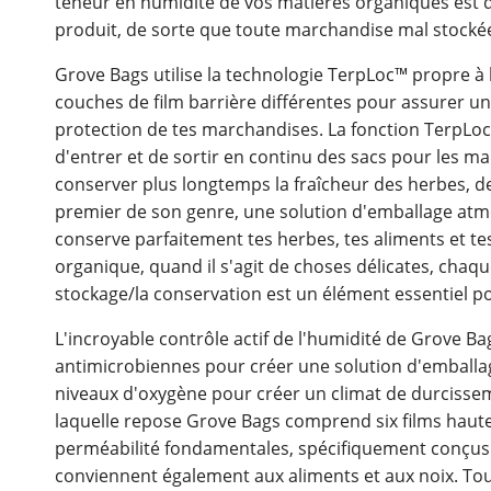
teneur en humidité de vos matières organiques est di
produit, de sorte que toute marchandise mal stocké
Grove Bags utilise la technologie TerpLoc™ propre à l
couches de film barrière différentes pour assurer un c
protection de tes marchandises. La fonction TerpLo
d'entrer et de sortir en continu des sacs pour les ma
conserver plus longtemps la fraîcheur des herbes, de
premier de son genre, une solution d'emballage atm
conserve parfaitement tes herbes, tes aliments et tes
organique, quand il s'agit de choses délicates, cha
stockage/la conservation est un élément essentiel p
L'incroyable contrôle actif de l'humidité de Grove B
antimicrobiennes pour créer une solution d'emballage
niveaux d'oxygène pour créer un climat de durcissem
laquelle repose Grove Bags comprend six films haute
perméabilité fondamentales, spécifiquement conçus 
conviennent également aux aliments et aux noix. Tous