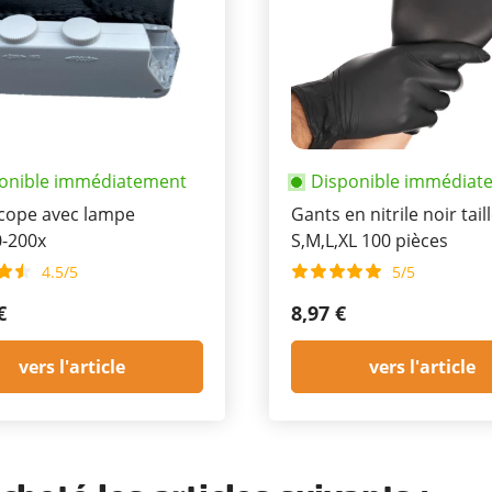
onible immédiatement
Disponible immédiat
cope avec lampe
Gants en nitrile noir tail
-200x
S,M,L,XL 100 pièces
4.5/5
5/5
€
8,97 €
vers l'article
vers l'article