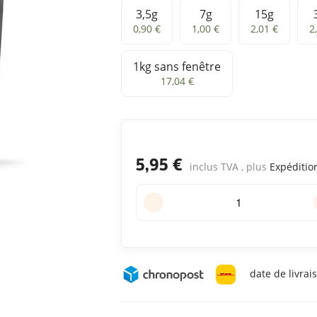
3,5g
7g
15g
3,5g
7g
15g
3
0,90 €
1,00 €
2,01 €
2
1kg sans fenêtre
1kg sans fenêtre
17,04 €
5,95 €
inclus TVA , plus
Expéditio
date de livrai