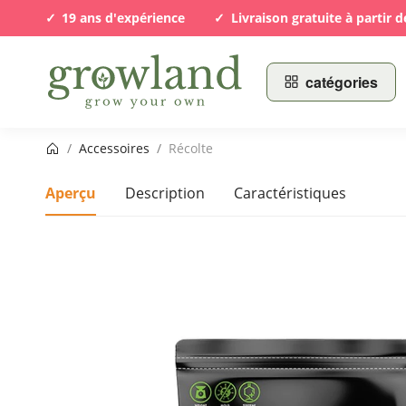
19 ans d'expérience
Livraison gratuite à partir d
catégories
Page d’accueil
/
Accessoires
/
Récolte
Aperçu
Description
Caractéristiques