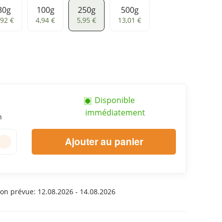
30g
100g
250g
500g
0g
100g
250g
500g
,92 €
4,94 €
5,95 €
13,01 €
Disponible
immédiatement
n
Ajouter au panier
son prévue:
12.08.2026 - 14.08.2026