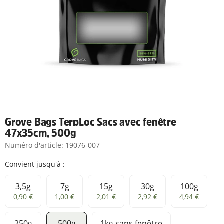
Grove Bags TerpLoc Sacs avec fenêtre
47x35cm, 500g
Numéro d'article:
19076-007
Convient jusqu'à :
3,5g
7g
15g
30g
100g
3,5g
7g
15g
30g
100g
0,90 €
1,00 €
2,01 €
2,92 €
4,94 €
250g
500g
1kg sans fenêtre