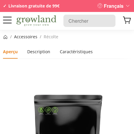
Français
Livraison gratuite de 99€
Page d’accueil
/
Accessoires
/
Récolte
Aperçu
Description
Caractéristiques