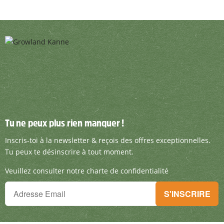
Tu ne peux plus rien manquer !
Tu ne peux plus rien manquer !
Inscris-toi à la newsletter & reçois des offre
Inscris-toi à la newsletter & reçois des offres exceptionnelles.
Tu peux te désinscrire à tout moment.
Veuillez consulter notre charte de confidentialité
Tu ne peux plus rien manquer !
S'INSCRIRE
Inscris-toi à la newsletter & reçois des offres exceptionnelles.