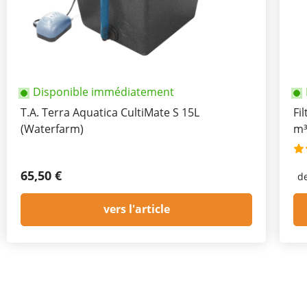
Disponible immédiatement
T.A. Terra Aquatica CultiMate S 15L
Fi
(Waterfarm)
m³
65,50 €
d
vers l'article