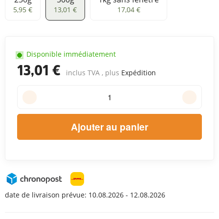
250g
500g
1kg sans fenêtre
5,95 €
13,01 €
17,04 €
Disponible immédiatement
13,01 €
inclus TVA , plus
Expédition
Ajouter au panier
date de livraison prévue:
10.08.2026 - 12.08.2026