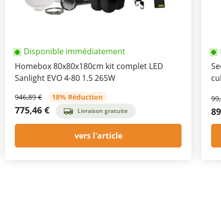
Disponible immédiatement
Homebox 80x80x180cm kit complet LED
Se
Sanlight EVO 4-80 1.5 265W
cu
946,89 €
18% Réduction
99
775,46 €
89
Livraison gratuite
vers l'article