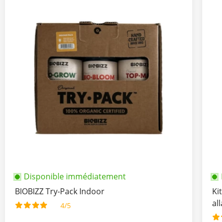
Disponible immédiatement
BIOBIZZ Try-Pack Indoor
Ki
al
4/5