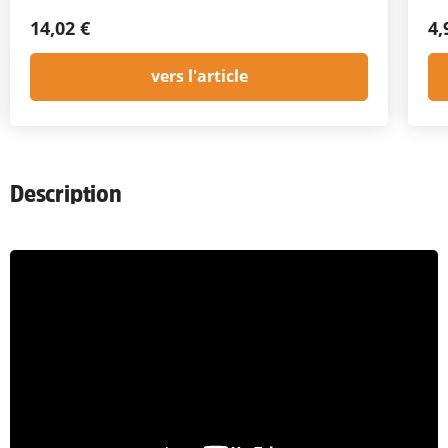
14,02 €
4,
vers l'article
Description