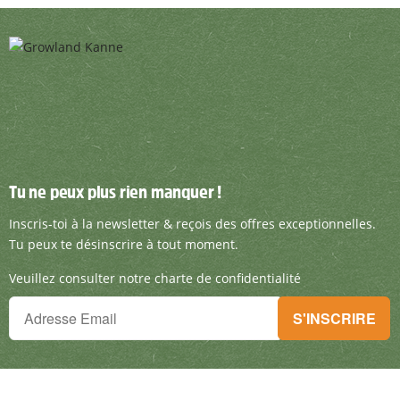
Tu ne peux plus rien manquer !
Tu ne peux plus rien manquer !
Inscris-toi à la newsletter & reçois des offre
Inscris-toi à la newsletter & reçois des offres exceptionnelles.
Tu peux te désinscrire à tout moment.
Veuillez consulter notre charte de confidentialité
Tu ne peux plus rien manquer !
S'INSCRIRE
Inscris-toi à la newsletter & reçois des offres exceptionnelles.