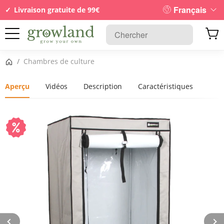
Français
Livraison gratuite de 99€
Page d’accueil
/
Chambres de culture
Aperçu
Vidéos
Description
Caractéristiques