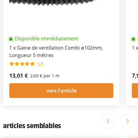
Disponible immédiatement
1
x
Gaine de ventilation Combi ø102mm,
1
Longueur 5 mètres
5/5
13,01 €
7,
2,60 € par 1 m
vers l'article
articles semblables