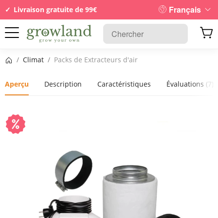
Français
Livraison gratuite de 99€
Page d’accueil
/
Climat
/
Packs de Extracteurs d'air
Aperçu
Description
Caractéristiques
Évaluations
(7)