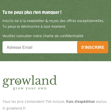
Tu ne peux plus rien manquer !
Tu ne peux plus rien manquer !
Inscris-toi à la newsletter & reçois des offre
Inscris-toi à la newsletter & reçois des offres exceptionnelles.
Tu peux te désinscrire à tout moment.
Veuillez consulter notre charte de confidentialité
Tu ne peux plus rien manquer !
S'INSCRIRE
Inscris-toi à la newsletter & reçois des offres exceptionnelles.
Tous les prix s'entendent TVA incluse,
frais d'expédition
exclus.
© growland.fr