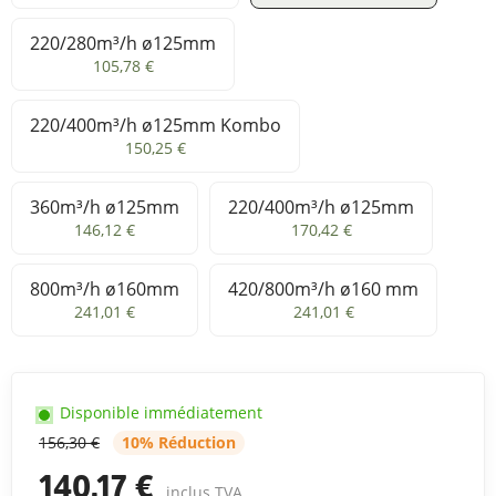
220/280m³/h ø125mm
220/280m³/h ø125mm
105,78 €
220/400m³/h ø125mm Kombo
220/400m³/h ø125mm Kombo
150,25 €
360m³/h ø125mm
220/400m³/h ø125mm
360m³/h ø125mm
220/400m³/h ø125mm
146,12 €
170,42 €
800m³/h ø160mm
420/800m³/h ø160 mm
800m³/h ø160mm
420/800m³/h ø160 mm
241,01 €
241,01 €
Disponible immédiatement
156,30 €
10% Réduction
140,17 €
inclus TVA