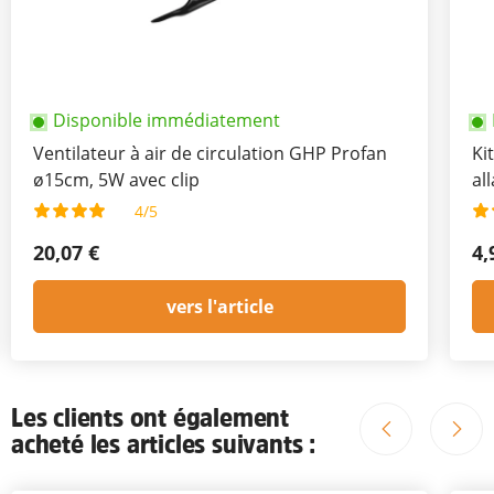
Disponible immédiatement
Ventilateur à air de circulation GHP Profan
Ki
ø15cm, 5W avec clip
al
4/5
20,07 €
4,
vers l'article
Les clients ont également
acheté les articles suivants :