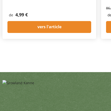
86
4,99 €
de
d
vers l'article