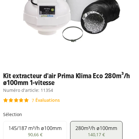
Kit extracteur d'air Prima Klima Eco 280m³/h
ø100mm 1-vitesse
Numéro d'article:
11354
Évaluations
7
Sélection
145/187 m³/h ø100mm
280m³/h ø100mm
145/187 m³/h ø100mm
280m³/h ø100mm
90,66 €
140,17 €