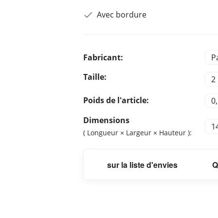
Avec bordure
Fabricant:
P
Taille:
2 
Poids de l'article:
0
Dimensions
1
( Longueur × Largeur × Hauteur ):
sur la liste d'envies
Q