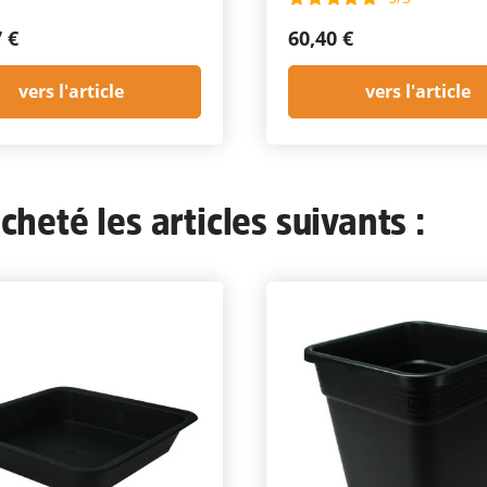
7 €
60,40 €
vers l'article
vers l'article
heté les articles suivants :