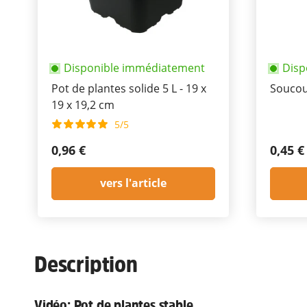
Disponible immédiatement
Disp
Pot de plantes solide 5 L - 19 x
Soucou
19 x 19,2 cm
5/5
0,96 €
0,45 €
vers l'article
Description
Vidéo:
Pot de plantes stable