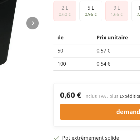
2 L
5 L
9 L
2 L
5 L
9 L
1
0,60 €
0,96 €
1,66 €
2
de
Prix unitaire
50
0,57 €
100
0,54 €
0,60 €
inclus TVA , plus
Expéditio
demande
Pot extrêmement solide