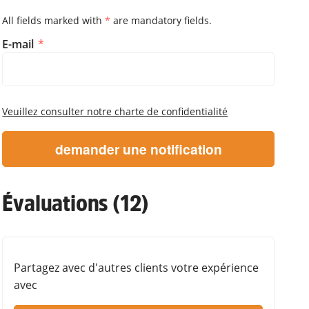
All fields marked with
*
are mandatory fields.
M'informer dès que l'article es
E-mail
Veuillez consulter notre charte de confidentialité
demander une notification
Évaluations (12)
Partagez avec d'autres clients votre expérience
avec