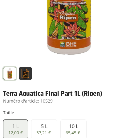
Terra Aquatica Final Part 1L (Ripen)
Numéro d'article:
10529
Taille
1 L
5 L
10 L
1 L
5 L
10 L
12,00 €
37,21 €
65,45 €