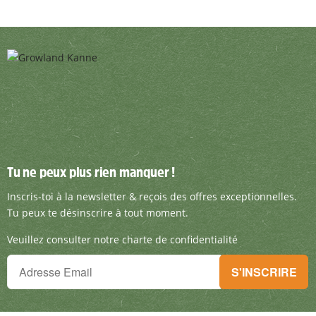
Tu ne peux plus rien manquer !
Tu ne peux plus rien manquer !
Inscris-toi à la newsletter & reçois des offre
Inscris-toi à la newsletter & reçois des offres exceptionnelles.
Tu peux te désinscrire à tout moment.
Veuillez consulter notre charte de confidentialité
Tu ne peux plus rien manquer !
S'INSCRIRE
Inscris-toi à la newsletter & reçois des offres exceptionnelles.