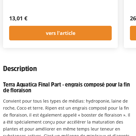
13,01 €
26
vers l'article
Description
Terra Aquatica Final Part
-
engrais composé pour la fin
de floraison
Convient pour tous les types de médias: hydroponie, laine de
roche, Coco et terre. Ripen est un engrais composé pour la fin
de floraison, il est également appelé « booster de floraison ». Il
a été spécialement conçu pour accélérer la maturation des
plantes et pour améliorer en même temps leur teneur en
substances actives. C'est un mélange de minéraux et d'agents