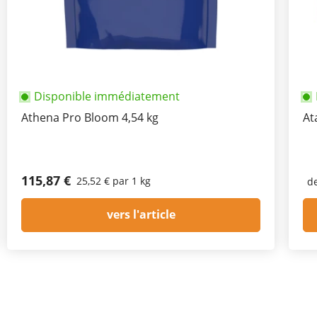
Disponible immédiatement
Athena Pro Bloom 4,54 kg
At
115,87 €
25,52 € par 1 kg
d
vers l'article