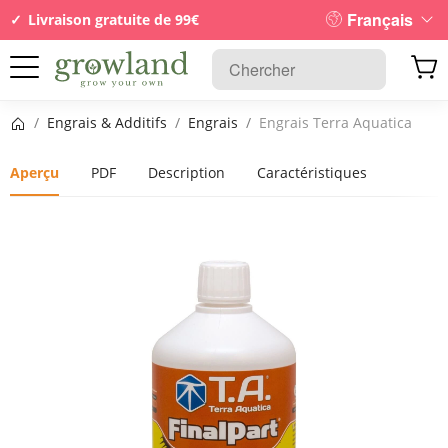
Français
Livraison gratuite de 99€
Page d’accueil
/
Engrais & Additifs
/
Engrais
/
Engrais Terra Aquatica
Aperçu
PDF
Description
Caractéristiques