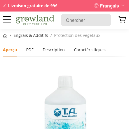
Français
Livraison gratuite de 99€
Page d’accueil
/
Engrais & Additifs
/
Protection des végétaux
Aperçu
PDF
Description
Caractéristiques