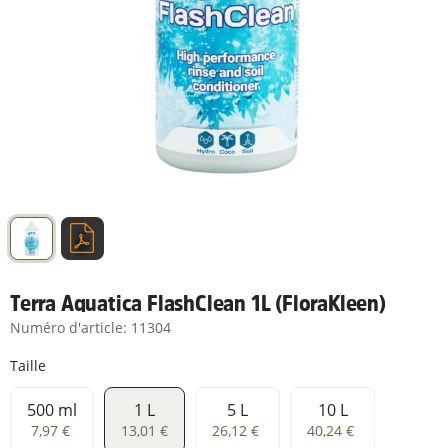
Terra Aquatica FlashClean 1L (FloraKleen)
Numéro d'article:
11304
Taille
500 ml
1 L
5 L
10 L
500 ml
1 L
5 L
10 L
7,97 €
13,01 €
26,12 €
40,24 €