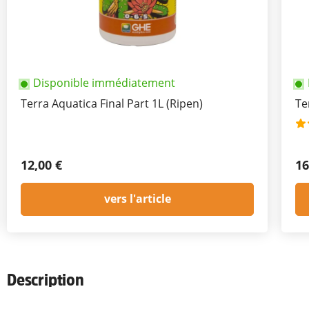
Disponible immédiatement
Terra Aquatica Final Part 1L (Ripen)
Te
12,00 €
16
vers l'article
Description