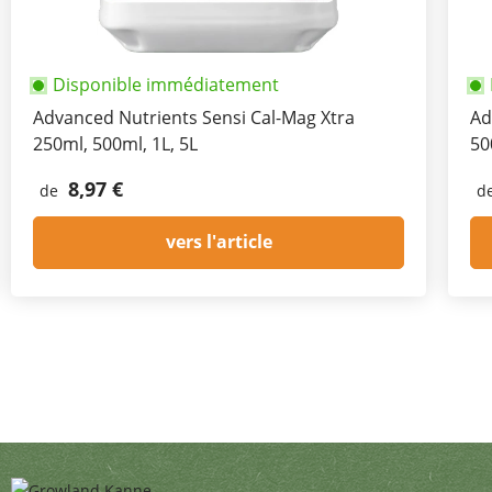
Disponible immédiatement
Advanced Nutrients Sensi Cal-Mag Xtra
Ad
250ml, 500ml, 1L, 5L
50
8,97 €
de
d
vers l'article