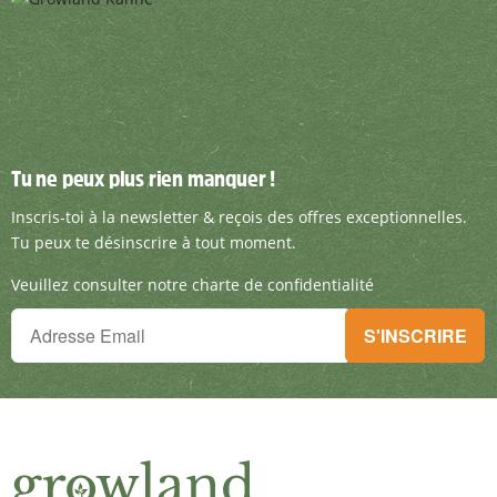
Tu ne peux plus rien manquer !
Tu ne peux plus rien manquer !
Inscris-toi à la newsletter & reçois des offre
Inscris-toi à la newsletter & reçois des offres exceptionnelles.
Tu peux te désinscrire à tout moment.
Veuillez consulter notre charte de confidentialité
Tu ne peux plus rien manquer !
S'INSCRIRE
Inscris-toi à la newsletter & reçois des offres exceptionnelles.