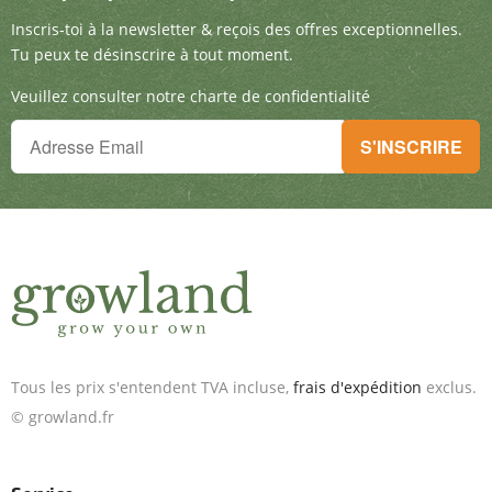
Inscris-toi à la newsletter & reçois des offre
Inscris-toi à la newsletter & reçois des offres exceptionnelles.
Tu peux te désinscrire à tout moment.
Veuillez consulter notre charte de confidentialité
Tu ne peux plus rien manquer !
S'INSCRIRE
Inscris-toi à la newsletter & reçois des offres exceptionnelles.
Tous les prix s'entendent TVA incluse,
frais d'expédition
exclus.
© growland.fr