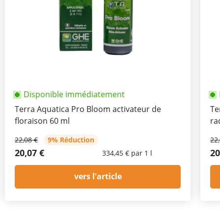
Disponible immédiatement
Terra Aquatica Pro Bloom activateur de
Te
floraison 60 ml
ra
22,08 €
9% Réduction
22
20,07 €
20
334,45 € par 1 l
vers l'article