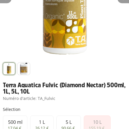
Terra Aquatica Fulvic (Diamond Nectar) 500ml,
1L, 5L, 10L
Numéro d'article:
TA_Fulvic
Sélection
500 ml
1 L
5 L
10 L
500 ml
1 L
5 L
10 L
17,04 €
26,12 €
90,66 €
155,19 €