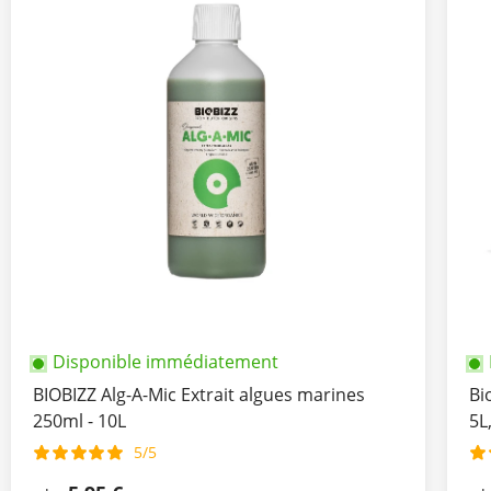
Disponible immédiatement
BIOBIZZ Alg-A-Mic Extrait algues marines
Bi
250ml - 10L
5L
5/5