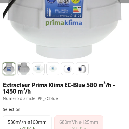
Extracteur Prima Klima EC-Blue 580 m³/h -
1450 m³/h
Numéro d'article:
PK_ECblue
Sélection
580m³/h ø100mm
680m³/h ø125mm
580m³/h ø100mm
680m³/h ø125mm
220,84 €
241,01 €