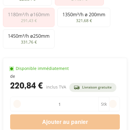
1180m³/h ø160mm
1350m³/h ø 200mm
1180m³/h ø160mm
1350m³/h ø 200mm
291,43 €
321,68 €
1450m³/h ø250mm
1450m³/h ø250mm
331,76 €
Disponible immédiatement
de
220,84 €
inclus TVA
Livraison gratuite
Stk
Ajouter au panier