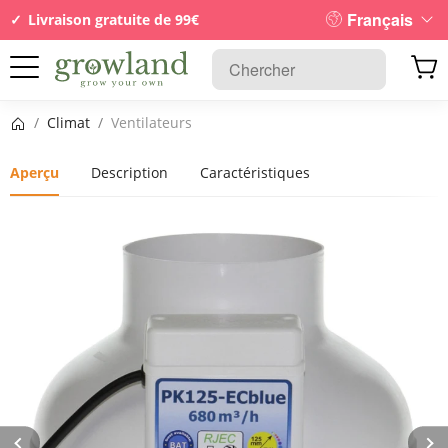
Français
Livraison gratuite de 99€
Page d’accueil
/
Climat
/
Ventilateurs
Aperçu
Description
Caractéristiques