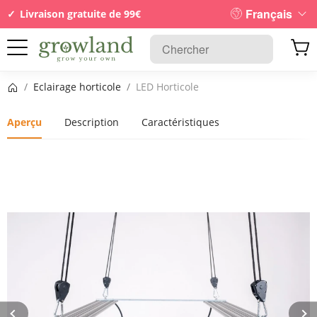
Français
Livraison gratuite de 99€
Page d’accueil
/
Eclairage horticole
/
LED Horticole
Aperçu
Description
Caractéristiques