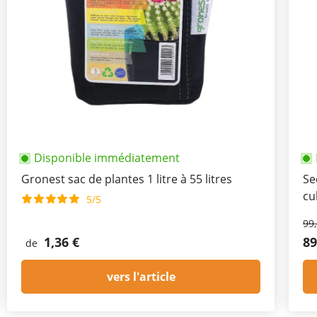
Disponible immédiatement
Gronest sac de plantes 1 litre à 55 litres
Se
cu
5/5
99
1,36 €
89
de
vers l'article