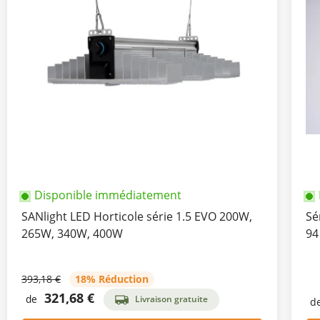
Disponible immédiatement
SANlight LED Horticole série 1.5 EVO 200W,
Sé
265W, 340W, 400W
94
393,18 €
18% Réduction
321,68 €
de
Livraison gratuite
d